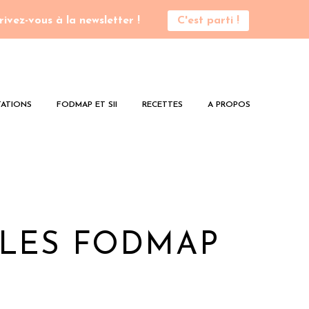
rivez-vous à la newsletter !
C'est parti !
ATIONS
FODMAP ET SII
RECETTES
A PROPOS
 LES FODMAP