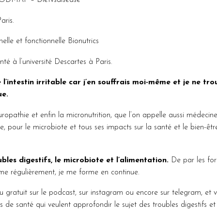
ris.
elle et fonctionnelle Bionutrics
é à l’université Descartes à Paris.
intestin irritable car j’en souffrais moi-même et je ne tro
ue.
uropathie et enfin la micronutrition, que l’on appelle aussi médecin
e, pour le microbiote et tous ses impacts sur la santé et le bien-être
ubles digestifs, le microbiote et l’alimentation.
De par les fo
omme régulièrement, je me forme en continue.
gratuit sur le podcast, sur instagram ou encore sur telegram, et v
 de santé qui veulent approfondir le sujet des troubles digestifs et