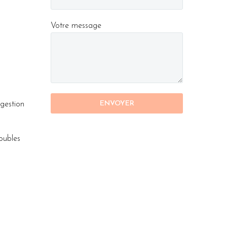
Votre message
igestion
roubles