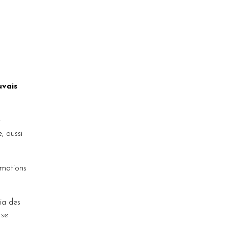
uvais
e
, aussi
rmations
ia des
 se