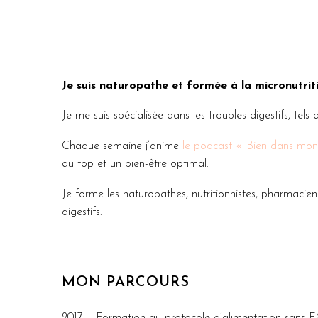
Je suis naturopathe et formée à la micronutrit
Je me suis spécialisée dans les troubles digestifs, tels q
Chaque semaine j’anime
le podcast « Bien dans mon
au top et un bien-être optimal.
Je forme les naturopathes, nutritionnistes, pharmacien
digestifs.
MON PARCOURS
2017 – Formation au protocole d’alimentation sans