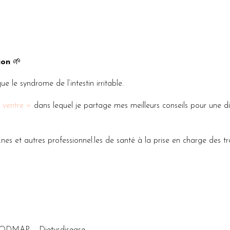
ion
🌱
ue le syndrome de l’intestin irritable.
 ventre »
dans lequel je partage mes meilleurs conseils pour une d
.nes et autres professionnel.les de santé à la prise en charge des t
 FODMAP – Dietvsdisease