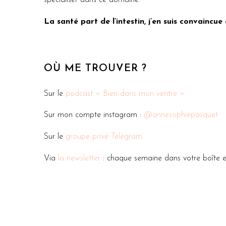
spécialiser dans ce domaine.
La santé part de l’intestin, j’en suis convaincue
OÙ ME TROUVER ?
Sur le
podcast « Bien dans mon ventre »
Sur mon compte instagram :
@annesophiepasquet
Sur le
groupe privé Telegram
Via
la newsletter
: chaque semaine dans votre boîte em