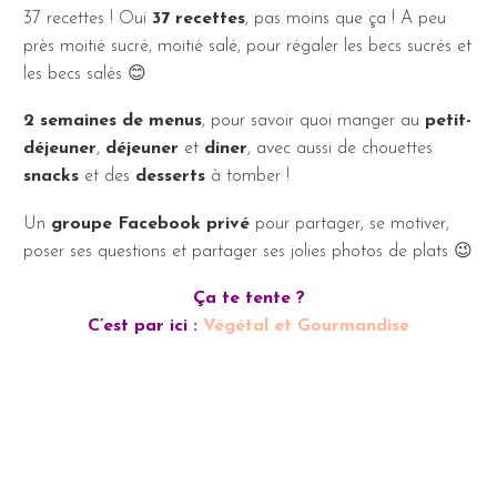
37 recettes ! Oui
37 recettes
, pas moins que ça ! A peu
près moitié sucré, moitié salé, pour régaler les becs sucrés et
les becs salés 😊
2 semaines de menus
, pour savoir quoi manger au
petit-
déjeuner
,
déjeuner
et
diner
, avec aussi de chouettes
snacks
et des
desserts
à tomber !
Un
groupe Facebook privé
pour partager, se motiver,
poser ses questions et partager ses jolies photos de plats 😉
Ça te tente ?
C’est par ici :
Végétal et Gourmandise