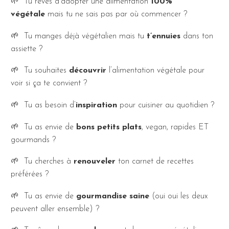
🌱 Tu rêves d’adopter une alimentation
100%
végétale
mais tu ne sais pas par où commencer ?
🌱 Tu manges déjà végétalien mais tu
t’ennuies
dans ton
assiette ?
🌱 Tu souhaites
découvrir
l’alimentation végétale pour
voir si ça te convient ?
🌱 Tu as besoin d’
inspiration
pour cuisiner au quotidien ?
🌱 Tu as envie de
bons petits plats
, vegan, rapides ET
gourmands ?
🌱 Tu cherches à
renouveler
ton carnet de recettes
préférées ?
🌱 Tu as envie de
gourmandise saine
(oui oui les deux
peuvent aller ensemble) ?