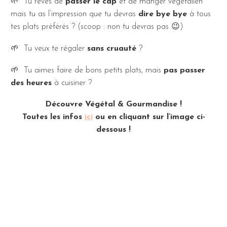
🌱 Tu rêves de
passer le cap
et de manger végétalien
mais tu as l’impression que tu devras
dire bye bye
à tous
tes plats préférés ? (scoop : non tu devras pas 😉)
🌱 Tu veux te régaler
sans cruauté
?
🌱 Tu aimes faire de bons petits plats, mais
pas passer
des heures
à cuisiner ?
Découvre Végétal & Gourmandise !
Toutes les infos
ici
ou en cliquant sur l’image ci-
dessous !