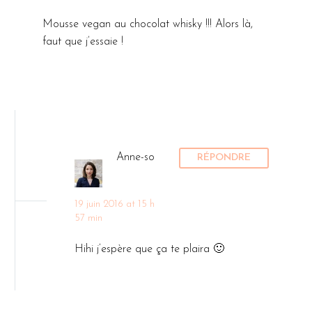
Mousse vegan au chocolat whisky !!! Alors là,
faut que j’essaie !
Anne-so
RÉPONDRE
19 juin 2016 at 15 h
57 min
Hihi j’espère que ça te plaira 🙂