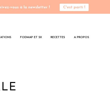
rivez-vous à la newsletter !
C'est parti !
ATIONS
FODMAP ET SII
RECETTES
A PROPOS
ALE