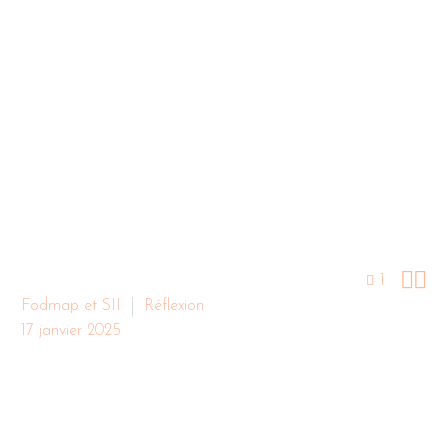


1
Fodmap et SII
Réflexion
17 janvier 2025