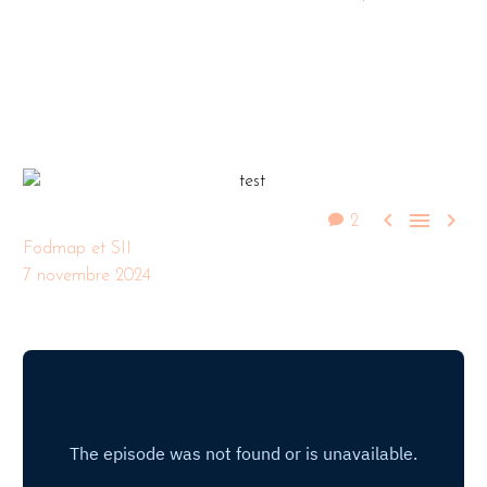



2
Fodmap et SII
7 novembre 2024