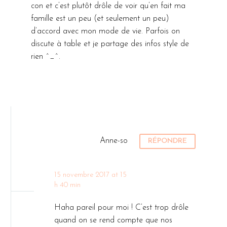
con et c’est plutôt drôle de voir qu’en fait ma
famille est un peu (et seulement un peu)
d’accord avec mon mode de vie. Parfois on
discute à table et je partage des infos style de
rien ^_^.
Anne-so
RÉPONDRE
15 novembre 2017 at 15
h 40 min
Haha pareil pour moi ! C’est trop drôle
quand on se rend compte que nos