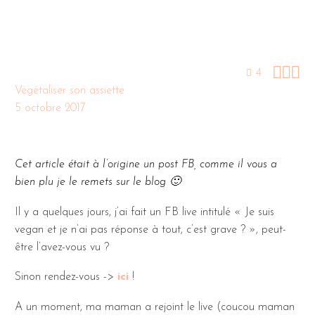



4
Végétaliser son assiette
5 octobre 2017
Cet article était à l’origine un post FB, comme il vous a
bien plu je le remets sur le blog 🙂
Il y a quelques jours, j’ai fait un FB live intitulé « Je suis
vegan et je n’ai pas réponse à tout, c’est grave ? », peut-
être l’avez-vous vu ?
Sinon rendez-vous ->
ici
!
A un moment, ma maman a rejoint le live (coucou maman