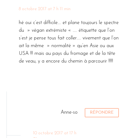
8 octobre 2017 at 7 h 11 min
hé oui c’est difficile…. et plane toujours le spectre
du » végan extrémiste « ….. étiquette que l’on
s’est je pense tous fait coller….. vivement que l’on
ait la même » normalité » qu’en Asie ou aux
USA !!! mais au pays du fromage et de la tête
de veau, y a encore du chemin à parcourir !!!!!
Anne-so
RÉPONDRE
10 octobre 2017 at 17 h