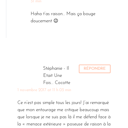
31 min
Haha t’as raison… Mais ça bouge
doucement 😉
Stéphanie - Il
RÉPONDRE
Etait Une
Fois... Cocotte
1 novembre 2017 at 11 h 03 min
Ce n’est pas simple tous les jours! J’ai remarqué
que mon entourage me critique beaucoup mais
que lorsque je ne suis pas là il me défend face à
la « menace extérieure » poseuse de raison à la