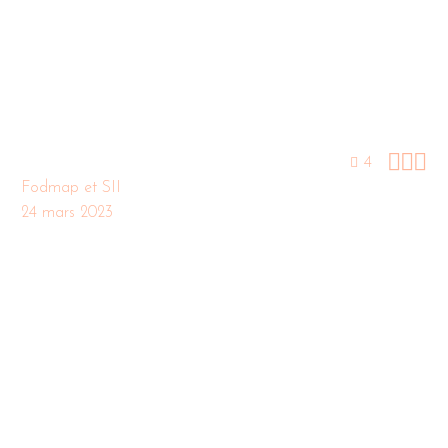



4
Fodmap et SII
24 mars 2023