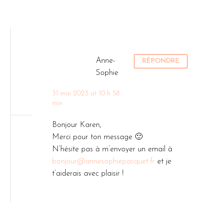
Anne-
RÉPONDRE
Sophie
31 mai 2023 at 10 h 58
min
Bonjour Karen,
Merci pour ton message 🙂
N’hésite pas à m’envoyer un email à
bonjour@annesophiepasquet.fr
et je
t’aiderais avec plaisir !