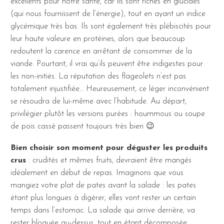
excellents pour notre santé, car ils sont riches en glucides
(qui nous fournissent de l’énergie), tout en ayant un indice
glycémique très bas. Ils sont également très plébiscités pour
leur haute valeure en protéines, alors que beaucoup
redoutent la carence en arrêtant de consommer de la
viande. Pourtant, il vrai qu’ils peuvent être indigestes pour
les non-initiés. La réputation des flageolets n’est pas
totalement injustifiée… Heureusement, ce léger inconvénient
se résoudra de lui-même avec l’habitude. Au départ,
privilégier plutôt les versions purées : hoummous ou soupe
de pois cassé passent toujours très bien 😉
Bien choisir son moment pour déguster les produits
crus
: crudités et mêmes fruits, devraient être mangés
idéalement en début de repas. Imaginons que vous
mangiez votre plat de pates avant la salade : les pates
étant plus longues à digérer, elles vont rester un certain
temps dans l’estomac. La salade qui arrive derrière, va
rester bloquée au-dessus, tout en étant décomposée