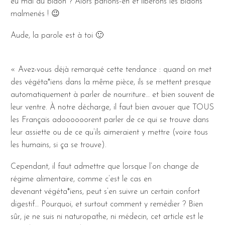
eu mal au bidon ? Alors parlons-en et libérons les bidons
malmenés ! 😉
Aude, la parole est à toi 🙂
« Avez-vous déjà remarqué cette tendance : quand on met
des végéta*iens dans la même pièce, ils se mettent presque
automatiquement à parler de nourriture… et bien souvent de
leur ventre. À notre décharge, il faut bien avouer que TOUS
les Français adoooooorent parler de ce qui se trouve dans
leur assiette ou de ce qu’ils aimeraient y mettre (voire tous
les humains, si ça se trouve).
Cependant, il faut admettre que lorsque l’on change de
régime alimentaire, comme c’est le cas en
devenant végéta*iens, peut s’en suivre un certain confort
digestif… Pourquoi, et surtout comment y remédier ? Bien
sûr, je ne suis ni naturopathe, ni médecin, cet article est le