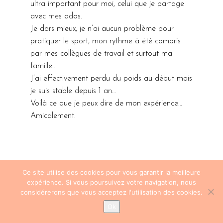
ultra important pour moi, celui que je partage
avec mes ados.
Je dors mieux, je n’ai aucun problème pour
pratiquer le sport, mon rythme à été compris
par mes collègues de travail et surtout ma
famille..
J’ai effectivement perdu du poids au début mais
je suis stable depuis 1 an…
Voilà ce que je peux dire de mon expérience…
Amicalement.
Ce site utilise des cookies pour vous garantir la meilleure
expérience. Si vous poursuivez votre navigation, nous
considérerons que vous acceptez l'utilisation des cookies.
Anne-
RÉPONDRE
Ok
so