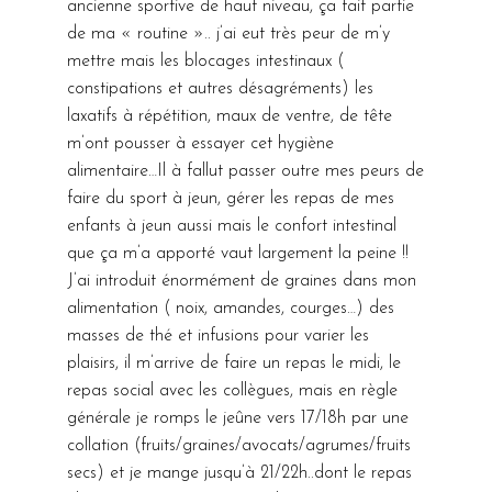
ancienne sportive de haut niveau, ça fait partie
de ma « routine ».. j’ai eut très peur de m’y
mettre mais les blocages intestinaux (
constipations et autres désagréments) les
laxatifs à répétition, maux de ventre, de tête
m’ont pousser à essayer cet hygiène
alimentaire…Il à fallut passer outre mes peurs de
faire du sport à jeun, gérer les repas de mes
enfants à jeun aussi mais le confort intestinal
que ça m’a apporté vaut largement la peine !!
J’ai introduit énormément de graines dans mon
alimentation ( noix, amandes, courges…) des
masses de thé et infusions pour varier les
plaisirs, il m’arrive de faire un repas le midi, le
repas social avec les collègues, mais en règle
générale je romps le jeûne vers 17/18h par une
collation (fruits/graines/avocats/agrumes/fruits
secs) et je mange jusqu’à 21/22h..dont le repas