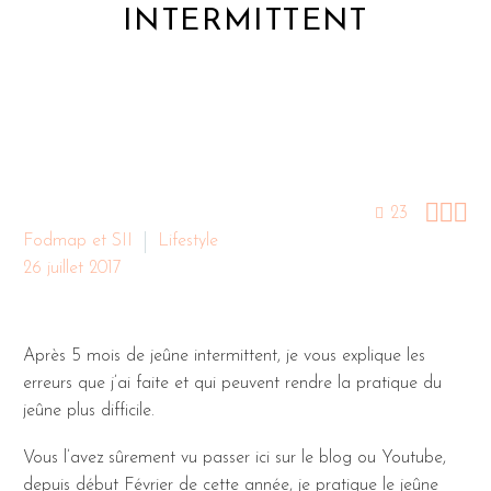
INTERMITTENT



23
Fodmap et SII
Lifestyle
26 juillet 2017
Après 5 mois de jeûne intermittent, je vous explique les
erreurs que j’ai faite et qui peuvent rendre la pratique du
jeûne plus difficile.
Vous l’avez sûrement vu passer ici sur le blog ou Youtube,
depuis début Février de cette année, je pratique le jeûne