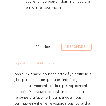
que le fait de pouvoir dormir un peu plus
le matin est pas mal hihi
Mathilde
RÉPONDRE
17 janvier 2018 at 14 h 42 min
Bonjour 🙂 merci pour ton article ! Je pratique le
JI depuis peu . Lorsque tu as arrêté le JI
pendant un moment , as-tu repris rapidement
du poids ? J’avoue que c’est un peu ma crainte .
Je pense pratiquer le JI par périodes , pas
continuellement et je ne voudrais pas reprendre