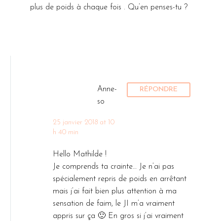
plus de poids à chaque fois . Qu’en penses-tu ?
Anne-
RÉPONDRE
so
25 janvier 2018 at 10
h 40 min
Hello Mathilde !
Je comprends ta crainte… Je n’ai pas
spécialement repris de poids en arrêtant
mais j’ai fait bien plus attention à ma
sensation de faim, le JI m’a vraiment
appris sur ça 🙂 En gros si j’ai vraiment