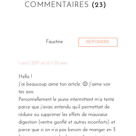
Facebook,
Si vous envisagez
[Livre] Être
COMMENTAIRES
(23)
cela fait
de devenir
végétarien
maintenant 2
végétarien ou
pour les nuls
04 Oct
8
mois et demi
2016
végane (je tente
Lorsque je
que j’ai
l’écriture du mot
commençais
commencé a
à la française),
à envisager
Faustine
RÉPONDRE
testé le jeûne
ou bien si vous
de devenir
intermittent.
êtes déjà
végétarienne,
Et pourtant
végétarien et
puis vegan,
1 août 2017 at 16 h 05 min
croyez-moi, je
que vous
je suis
me pensais
Hello !
souhaitez passer
tombée par
INCAPABLE…
J’ai beaucoup aimé ton article. 🙂 J’aime voir
végétalien, il…
hasard sur
tes avis.
ce livre à la
Personnellement le jeune intermittent m’a tenté
Fnac (oui
parce que j’avais entendu qu’il permettait de
enfin mon
réduire ou supprimer les effets de mauvaise
rayon
digestion (ventre gonflé et autres inconforts) et
préféré là
parce que si on n’a pas besoin de manger en 3
bas est