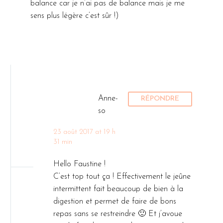
balance car je n’ai pas de balance mais je me
sens plus légère c’est sûr !)
Anne-
RÉPONDRE
so
23 août 2017 at 19 h
31 min
Hello Faustine !
C’est top tout ça ! Effectivement le jeûne
intermittent fait beaucoup de bien à la
digestion et permet de faire de bons
repas sans se restreindre 🙂 Et j’avoue