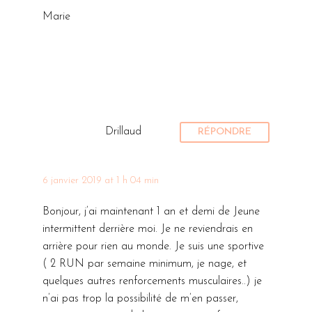
Marie
Drillaud
RÉPONDRE
6 janvier 2019 at 1 h 04 min
Bonjour, j’ai maintenant 1 an et demi de Jeune
intermittent derrière moi. Je ne reviendrais en
arrière pour rien au monde. Je suis une sportive
( 2 RUN par semaine minimum, je nage, et
quelques autres renforcements musculaires..) je
n’ai pas trop la possibilité de m’en passer,