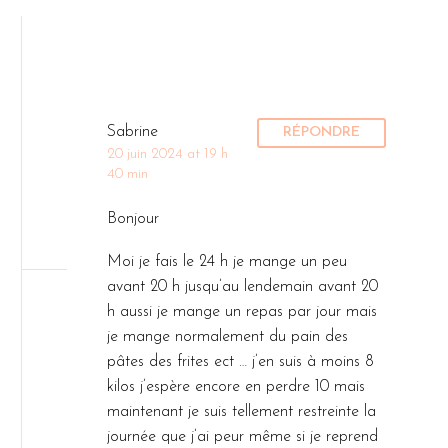
Sabrine
RÉPONDRE
20 juin 2024 at 19 h
40 min
Bonjour
Moi je fais le 24 h je mange un peu
avant 20 h jusqu’au lendemain avant 20
h aussi je mange un repas par jour mais
je mange normalement du pain des
pâtes des frites ect … j’en suis à moins 8
kilos j’espère encore en perdre 10 mais
maintenant je suis tellement restreinte la
journée que j’ai peur même si je reprend