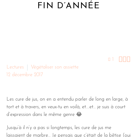
FIN D’ANNÉE



1
Lectures
Végétaliser son assiette
12 décembre 2017
Les cure de jus, on en a entendu parler de long en large, à
tort et à travers, en veux-tu en voilà, et….et… je suis à court
d’expression dans le même genre 😂
Jusqu’à il n’y a pas si longtemps, les cure de jus me
laissaient de marbre… Je pensais que c’était de la bêtise (oui