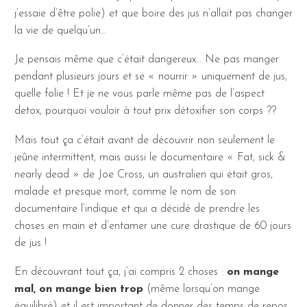
j’essaie d’être polie) et que boire des jus n’allait pas changer
la vie de quelqu’un…
Je pensais même que c’était dangereux… Ne pas manger
pendant plusieurs jours et se « nourrir » uniquement de jus,
quelle folie ! Et je ne vous parle même pas de l’aspect
detox, pourquoi vouloir à tout prix détoxifier son corps ??
Mais tout ça c’était avant de découvrir non seulement le
jeûne intermittent, mais aussi le documentaire « Fat, sick &
nearly dead » de Joe Cross, un australien qui était gros,
malade et presque mort, comme le nom de son
documentaire l’indique et qui a décidé de prendre les
choses en main et d’entamer une cure drastique de 60 jours
de jus !
En découvrant tout ça, j’ai compris 2 choses :
on mange
mal, on mange bien trop
(même lorsqu’on mange
équilibré) et il est important de donner des temps de repos