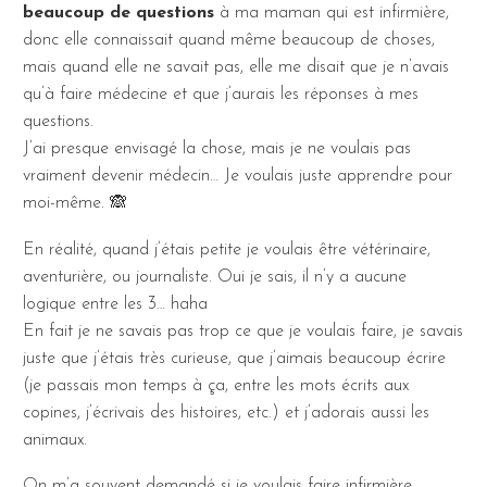
beaucoup de questions
à ma maman qui est infirmière,
donc elle connaissait quand même beaucoup de choses,
mais quand elle ne savait pas, elle me disait que je n’avais
qu’à faire médecine et que j’aurais les réponses à mes
questions.
J’ai presque envisagé la chose, mais je ne voulais pas
vraiment devenir médecin… Je voulais juste apprendre pour
moi-même. 🙈
En réalité, quand j’étais petite je voulais être vétérinaire,
aventurière, ou journaliste. Oui je sais, il n’y a aucune
logique entre les 3… haha
En fait je ne savais pas trop ce que je voulais faire, je savais
juste que j’étais très curieuse, que j’aimais beaucoup écrire
(je passais mon temps à ça, entre les mots écrits aux
copines, j’écrivais des histoires, etc.) et j’adorais aussi les
animaux.
On m’a souvent demandé si je voulais faire infirmière