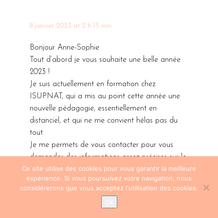
8 janvier 2023 at 2 h 15 min
Bonjour Anne-Sophie
Tout d’abord je vous souhaite une belle année
2023 !
Je suis actuellement en formation chez
ISUPNAT, qui a mis au point cette année une
nouvelle pédagogie, essentiellement en
distanciel, et qui ne me convient hélas pas du
tout.
Je me permets de vous contacter pour vous
demander des informations assez précises sur le
Ce site utilise des cookies pour vous garantir la meilleure
cursus du Cenatho, car je songe à arrêter
expérience. Si vous poursuivez votre navigation, nous
Isupnat pour le Cenatho.
considérerons que vous acceptez l'utilisation des cookies.
Mais j’aimerais avoir l’avis d’une ancienne élève
Ok
pour bien me rendre compte de ce qui m’attend
au Cenatho.