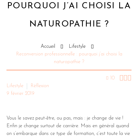
POURQUOI J’AI CHOISI LA
NATUROPATHIE ?
Accueil
Lifestyle
Reconversion professionnelle : pourquoi j’ai choisi la
naturopathie ?



10
Lifestyle
Réflexion
9 février 2019
Vous le savez peut-être, ou pas, mais : je change de vie !
Enfin je change surtout de carrière. Mais en général quand
on s’embarque dans ce type de formation, c’est toute la vie