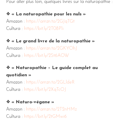
Pour aller plus loin, quelques livres sur la naturopathie :
❖
« La naturopathie pour les nuls »
Amazon :
https://amzn.to/2GJqTGt
Cultura :
https://bit.ly/2T08P1i
❖
« Le grand livre de la naturopathie »
Amazon :
https://amzn.to/2GKYOhJ
Cultura :
https://bit.ly/2St6AOW
❖
« Naturopathie – Le guide complet au
quotidien »
Amazon :
https://amzn.to/2GLldeR
Cultura :
https://bit.ly/2XqTcOJ
❖
« Naturo-végane »
Amazon :
https://amzn.to/2T2nHMz
Cultura :
https://bit.ly/2tGMwi6