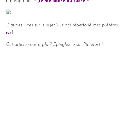
naturopathe : «
Je me libère du sucre
» :
D’autres livres sur le sujet ? Je t’ai répertorié mes préférés :
ici
!
Cet article vous a plu ? Epinglez-le sur Pinterest !