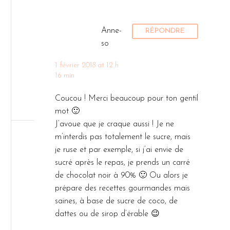
Anne-
RÉPONDRE
so
1 février 2018 at 12 h
16 min
Coucou ! Merci beaucoup pour ton gentil
mot 🙂
J’avoue que je craque aussi ! Je ne
m’interdis pas totalement le sucre, mais
je ruse et par exemple, si j’ai envie de
sucré après le repas, je prends un carré
de chocolat noir à 90% 🙂 Ou alors je
prépare des recettes gourmandes mais
saines, à base de sucre de coco, de
dattes ou de sirop d’érable 😉