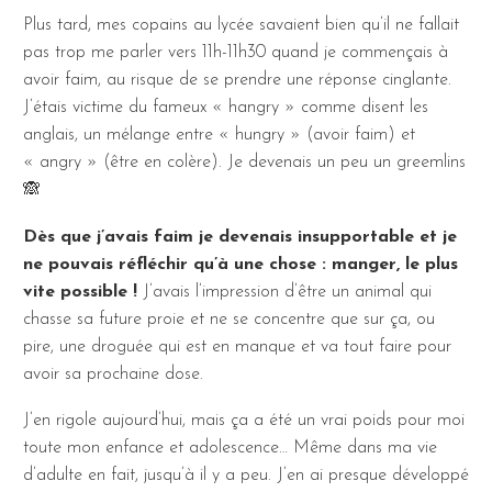
Plus tard, mes copains au lycée savaient bien qu’il ne fallait
pas trop me parler vers 11h-11h30 quand je commençais à
avoir faim, au risque de se prendre une réponse cinglante.
J’étais victime du fameux « hangry » comme disent les
anglais, un mélange entre « hungry » (avoir faim) et
« angry » (être en colère). Je devenais un peu un greemlins
🙈
Dès que j’avais faim je devenais insupportable et je
ne pouvais réfléchir qu’à une chose : manger, le plus
vite possible !
J’avais l’impression d’être un animal qui
chasse sa future proie et ne se concentre que sur ça, ou
pire, une droguée qui est en manque et va tout faire pour
avoir sa prochaine dose.
J’en rigole aujourd’hui, mais ça a été un vrai poids pour moi
toute mon enfance et adolescence… Même dans ma vie
d’adulte en fait, jusqu’à il y a peu. J’en ai presque développé