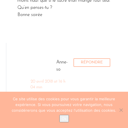
moins haut que si le sucre était mangé tout seul.
Qu’en penses-tu ?
Bonne soirée
Anne-
RÉPONDRE
so
20 avril 2018 at 16 h
04 min
Ce site utilise des cookies pour vous garantir la meilleure
Coucou Lexa !
expérience. Si vous poursuivez votre navigation, nous
Oui effectivement, l’association
considérerons que vous acceptez l'utilisation des cookies.
alimentaire joue aussi ! Un aliment sucré
Ok
en fin de repas fera moins monter la