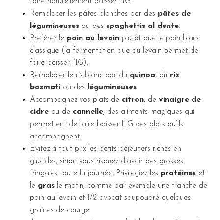
faire naturellement baisser l’IG.
Remplacer les pâtes blanches par des
pâtes de
légumineuses
ou des
spaghettis al dente
.
Préférez le
pain au levain
plutôt que le pain blanc
classique (la fermentation due au levain permet de
faire baisser l’IG).
Remplacer le riz blanc par du
quinoa
, du
riz
basmati
ou des
légumineuses
.
Accompagnez vos plats de
citron
, de
vinaigre de
cidre
ou de
cannelle
, des aliments magiques qui
permettent de faire baisser l’IG des plats qu’ils
accompagnent.
Evitez à tout prix les petits-déjeuners riches en
glucides, sinon vous risquez d’avoir des grosses
fringales toute la journée. Privilégiez les
protéines
et
le
gras
le matin, comme par exemple une tranche de
pain au levain et 1/2 avocat saupoudré quelques
graines de courge.