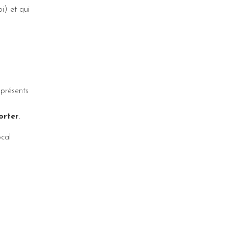
i) et qui
 présents
orter
.
cal