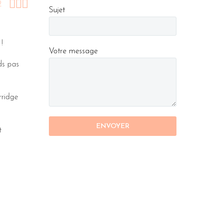



2
Sujet
!
Votre message
ds pas
rridge
t