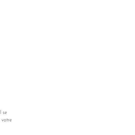
l se
 votre