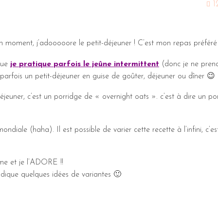
1
un moment, j’adooooore le petit-déjeuner ! C’est mon repas préféré 
 que
je pratique parfois le jeûne intermittent
(donc je ne pren
arfois un petit-déjeuner en guise de goûter, déjeuner ou dîner 😉
déjeuner, c’est un porridge de « overnight oats ». c’est à dire un po
ndiale (haha). Il est possible de varier cette recette à l’infini, c’es
me et je l’ADORE !!
ndique quelques idées de variantes 🙂