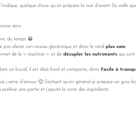
’indique, quelque chose qu’on prépare la nuit d’avant (la veille quo
oine ainsi :
onc du temps 😀
ne pas élever son niveau glycémique et donc le rend
plus sain
.
permet de le « réactiver » et de
décupler les nutriments
qui sont
ns un bocal, il est déjà froid et compacte, donc
facile à transp
ue j’aime d’amour 🙂 Sachant qu’en général je prépare un gros bo
n prélève une partie et j’ajoute le reste des ingrédients.