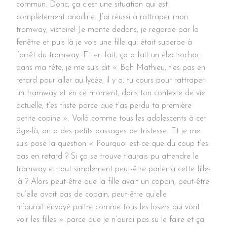
commun. Donc, ça c’est une situation qui est
complètement anodine. J’ai réussi à rattraper mon
tramway, victoire! Je monte dedans, je regarde par la
fenêtre et puis là je vois une fille qui était superbe à
l’arrêt du
tramway. Et en fait, ça a fait un électrochoc
dans ma tête, je me suis dit « Bah Mathieu, t’es pas en
retard pour aller au lycée, il y a, tu cours pour rattraper
un tramway et en ce moment, dans ton contexte de vie
actuelle, t’es triste parce que t’as perdu ta première
petite copine ». Voilà comme tous les adolescents à cet
âge-là, on a des petits passages de tristesse. Et je me
suis posé la question « Pourquoi est-ce que du coup t’es
pas en retard ? Si ça se trouve t’aurais pu attendre le
tramway et tout simplement peut-être parler à cette fille-
là ? Alors peut-être que la fille avait un copain, peut-être
qu’elle avait pas de copain, peut-être qu’elle
m’aurait envoyé paitre comme tous les losers qui vont
voir les filles » parce que je n’aurai pas su le faire et ça