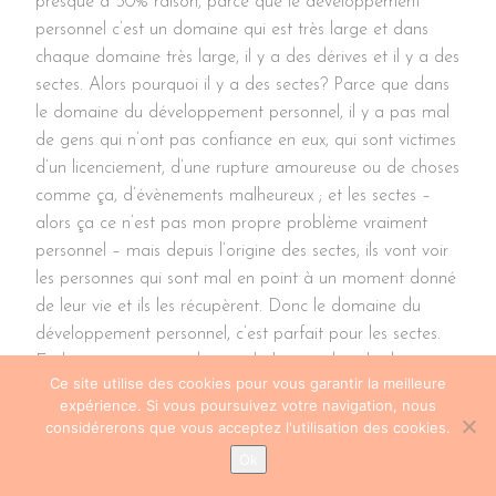
presque à 50% raison, parce que le développement
personnel c’est un domaine qui est très large et dans
chaque domaine très large, il y a des dérives et il y a des
sectes. Alors pourquoi il y a des sectes? Parce que dans
le domaine du développement personnel, il y a pas mal
de gens qui n’ont pas confiance en eux, qui sont victimes
d’un licenciement, d’une rupture amoureuse ou de choses
comme ça, d’évènements malheureux ; et les sectes –
alors ça ce n’est pas mon propre problème vraiment
personnel – mais depuis l’origine des sectes, ils vont voir
les personnes qui sont mal en point à un moment donné
de leur vie et ils les récupèrent. Donc le domaine du
développement personnel, c’est parfait pour les sectes.
Et il pourrait y avoir des psychologues dans le domaine
Ce site utilise des cookies pour vous garantir la meilleure
de la psychologie, on pourrait avoir des psychologues
expérience. Si vous poursuivez votre navigation, nous
malhonnêtes qui vont de la même manière, enfin des
considérerons que vous acceptez l'utilisation des cookies.
psychothérapeutes on va dire, parce que là il y a juste à
Ok
mettre une plaque, de dire « moi je suis