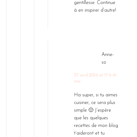
gentillesse. Continue
à en inspirer d’autre!
Anne-
so
27 avril 2016 at 17 h 41
min
Ha super, si tu aimes
cuisiner, ce sera plus
simple 🙂 J’espère
que les quelques
recettes de mon blog
t’aideront et tu