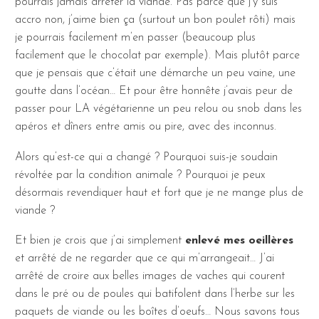
pourrais jamais arrêter la viande. Pas parce que j’y suis
accro non, j’aime bien ça (surtout un bon poulet rôti) mais
je pourrais facilement m’en passer (beaucoup plus
facilement que le chocolat par exemple). Mais plutôt parce
que je pensais que c’était une démarche un peu vaine, une
goutte dans l’océan… Et pour être honnête j’avais peur de
passer pour LA végétarienne un peu relou ou snob dans les
apéros et dîners entre amis ou pire, avec des inconnus.
Alors qu’est-ce qui a changé ? Pourquoi suis-je soudain
révoltée par la condition animale ? Pourquoi je peux
désormais revendiquer haut et fort que je ne mange plus de
viande ?
Et bien je crois que j’ai simplement
enlevé mes oeillères
et arrêté de ne regarder que ce qui m’arrangeait… J’ai
arrêté de croire aux belles images de vaches qui courent
dans le pré ou de poules qui batifolent dans l’herbe sur les
paquets de viande ou les boîtes d’oeufs… Nous savons tous