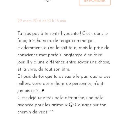
Eve
RÉPONDRE
22 mars 2016 at 10 h 15 min
Tu n’as pas à te sentir hypocrite ! C’est, dans le
fond, très humain, de réagir comme ça…
Évidemment, qu’on le sait tous, mais la prise de
conscience met parfois longtemps à se faire
jour. Il y a une différence entre savoir une chose,
et la vivre, de tout son être.
Et puis dis-toi que tu as sauté le pas, quand des
milliers, voire des millions de personnes, n’ont
jamais osé… ♥
C’est déjà une très belle démarche, une belle
avancée pour les animaux 🙂 Courage sur ton
chemin de végé ^^