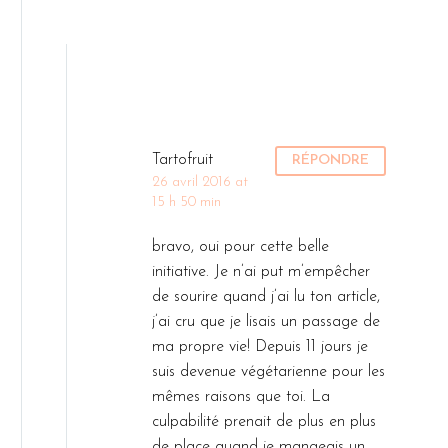
Tartofruit
RÉPONDRE
26 avril 2016 at
15 h 50 min
bravo, oui pour cette belle
initiative. Je n’ai put m’empêcher
de sourire quand j’ai lu ton article,
j’ai cru que je lisais un passage de
ma propre vie! Depuis 11 jours je
suis devenue végétarienne pour les
mêmes raisons que toi. La
culpabilité prenait de plus en plus
de place quand je mangeais un