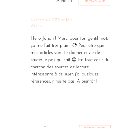
Anne-so
votre maman
RÉPONDRE
la cuisine
!) c’est…
de
Djanisse 🙂
1 décembre 2015 at 16 h
Alors qu’y
23 min
a t-il de
bon au
Hello Johan ! Merci pour ton gentil mot,
menu…
ça me fait très plaisir 🙂 Peut-être que
mes articles vont te donner envie de
sauter le pas qui sait 😉 En tout cas si tu
cherche des sources de lecture
intéressante à ce sujet, j’ai quelques
références, n’hésite pas. A bientôt !