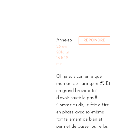
Anne-so
RÉPONDRE
26 avril
2016 at
16 h 12
min
Oh je suis contente que
mon article t’ai inspiré 🙂 Et
un grand bravo à toi
d’avoir sauté le pas !!
Comme tu dis, le fait d’être
en phase avec soi-même
fait tellement de bien et
permet de passer outre les