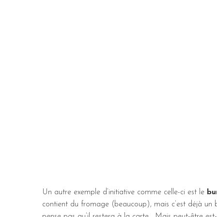
Un autre exemple d’initiative comme celle-ci est le
bu
contient du fromage (beaucoup), mais c’est déjà un bon 
pense pas qu’il restera à la carte… Mais peut-être est