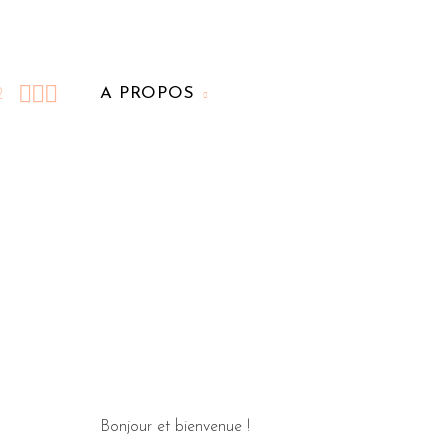



A PROPOS
2
Bonjour et bienvenue !