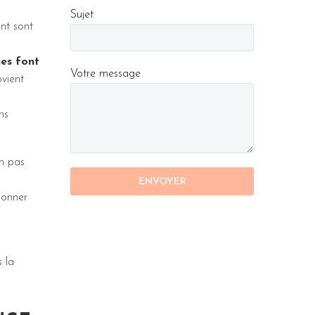
Sujet
ont sont
es font
Votre message
ovient
ns
on pas
donner
 la