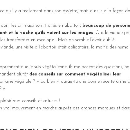
e qu’il y a réellement dans son assiette, mais aussi sur la façon d
 dont les animaux sont traités en abattoir,
beaucoup de personn
lent et la vache qu’ils voient sur les images
. Oui, la viande pr
r les transformer en escalope… Mais on semble l’avoir oublié.
viande, une visite à l’abattoir était obligatoire, la moitié des humai
prennent que je suis végétalienne, ils me posent des questions, n
emandent plutôt
des conseils sur comment végétaliser leur
orraine végétale ? » ou bien « aurais-tu une bonne recette à me 
? »
aisir mes conseils et astuces !
 a un vrai mouvement en marche auprès des grandes marques et dans