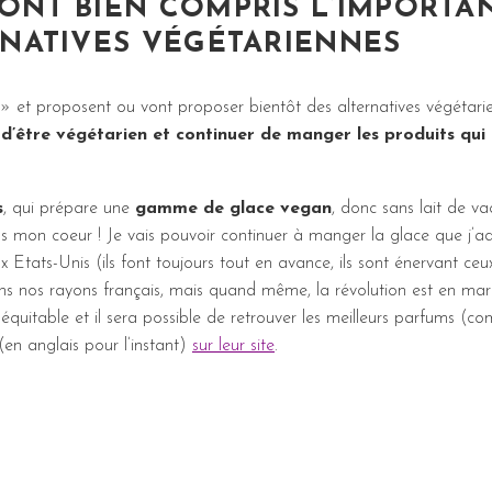
ONT BIEN COMPRIS L’IMPORTA
RNATIVES VÉGÉTARIENNES
» et proposent ou vont proposer bientôt des alternatives végétari
 d’être végétarien et continuer de manger les produits qui
s
, qui prépare une
gamme de glace vegan
, donc sans lait de va
s mon coeur ! Je vais pouvoir continuer à manger la glace que j’ad
Etats-Unis (ils font toujours tout en avance, ils sont énervant ceu
dans nos rayons français, mais quand même, la révolution est en mar
 équitable et il sera possible de retrouver les meilleurs parfums (
en anglais pour l’instant)
sur leur site
.