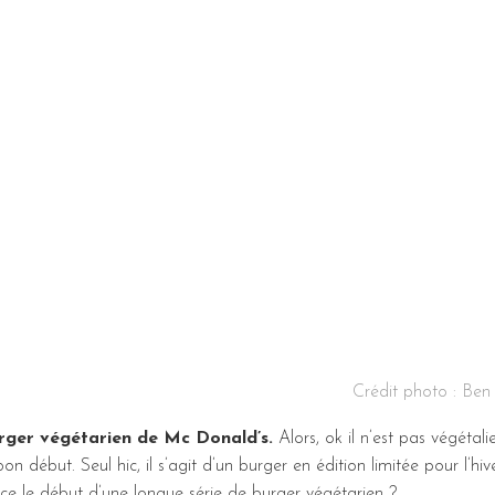
Crédit photo : Ben 
rger végétarien de Mc Donald’s.
Alors, ok il n’est pas végétalie
début. Seul hic, il s’agit d’un burger en édition limitée pour l’hive
-ce le début d’une longue série de burger végétarien ?