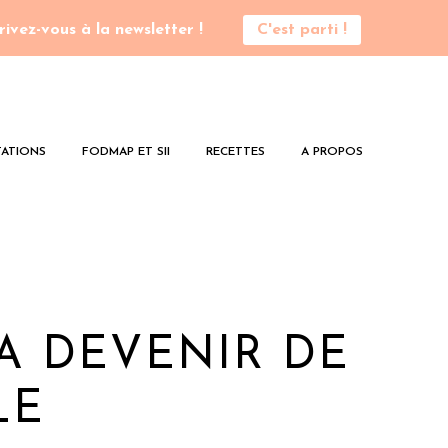
rivez-vous à la newsletter !
C'est parti !
ATIONS
FODMAP ET SII
RECETTES
A PROPOS
A DEVENIR DE
LE