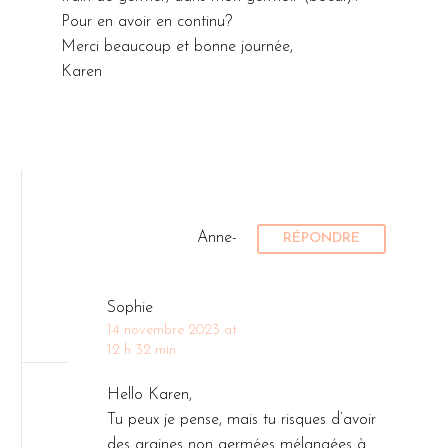
Pour en avoir en continu?
Merci beaucoup et bonne journée,
Karen
Anne-
RÉPONDRE
Sophie
14 novembre 2023 at
12 h 32 min
Hello Karen,
Tu peux je pense, mais tu risques d’avoir
des graines non germées mélangées à