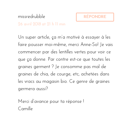
missredrubble
RÉPONDRE
26 avril 2018 at 21 h 11 min
Un super article, ça m’a motivé à essayer à les
faire pousser moi-même, merci Anne-So! Je vais
commencer par des lentilles vertes pour voir ce
que ça donne. Par contre est-ce que toutes les
graines germent ? Je consomme pas mal de
graines de chia, de courge, etc, achetées dans
les vracs au magasin bio. Ce genre de graines
germera aussi?
Merci d’avance pour ta réponse !
Camille