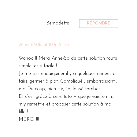
Bernadette
RÉPONDRE
26 avril 2018 at 10 h 15 min
Wahoo !! Merci Anne-So de cette solution toute
simple…et si facile !
Je me suis enquiquiner il y a quelques années à
faire germer à plat…Compliqué , embarrassant ,
etc…Du coup, bien sûr, j’ai laissé tomber !!!
Et c’est grâce à ce « tuto » que je vais…enfin…
m’y remettre et proposer cette solution à ma
fille !
MERCI !!!