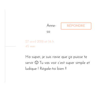
Anne-
RÉPONDRE
so
27 avril 2018 at 16 h
45 min
Ha super, je suis ravie que ça puisse te
servir 🙂 Tu vas voir c’est super simple et
ludique ! Régale-toi bien !!