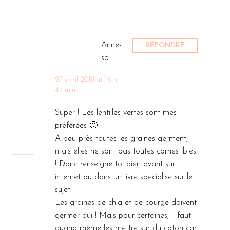
Anne-
RÉPONDRE
so
27 avril 2018 at 16 h
47 min
Super ! Les lentilles vertes sont mes
préférées 🙂
A peu près toutes les graines germent,
mais elles ne sont pas toutes comestibles
! Donc renseigne toi bien avant sur
internet ou dans un livre spécialisé sur le
sujet.
Les graines de chia et de courge doivent
germer oui ! Mais pour certaines, il faut
quand même les mettre sur du coton car