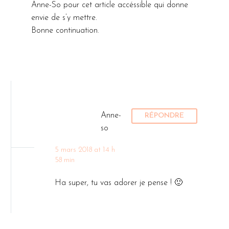
Anne-So pour cet article accéssible qui donne
envie de s’y mettre.
Bonne continuation.
Anne-
RÉPONDRE
so
5 mars 2018 at 14 h
58 min
Ha super, tu vas adorer je pense ! 🙂