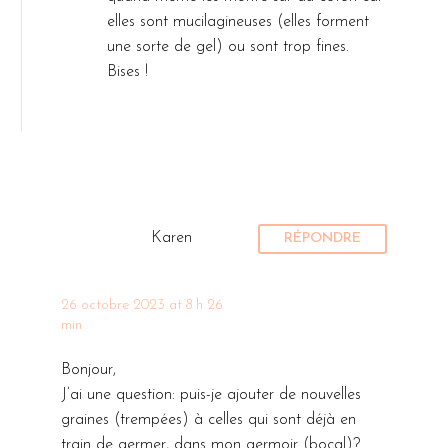
elles sont mucilagineuses (elles forment
une sorte de gel) ou sont trop fines.
Bises !
Karen
RÉPONDRE
26 octobre 2023 at 8 h 26
min
Bonjour,
J’ai une question: puis-je ajouter de nouvelles
graines (trempées) à celles qui sont déjà en
train de germer, dans mon germoir (bocal)?