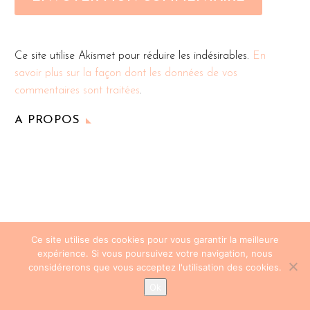
Ce site utilise Akismet pour réduire les indésirables.
En
savoir plus sur la façon dont les données de vos
commentaires sont traitées
.
A PROPOS
Ce site utilise des cookies pour vous garantir la meilleure
expérience. Si vous poursuivez votre navigation, nous
considérerons que vous acceptez l'utilisation des cookies.
Ok