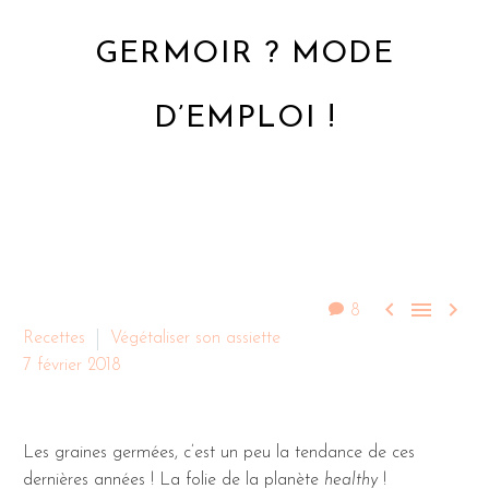
GERMOIR ? MODE
D’EMPLOI !



8
Recettes
Végétaliser son assiette
7 février 2018
Les graines germées, c’est un peu la tendance de ces
dernières années ! La folie de la planète
healthy
!