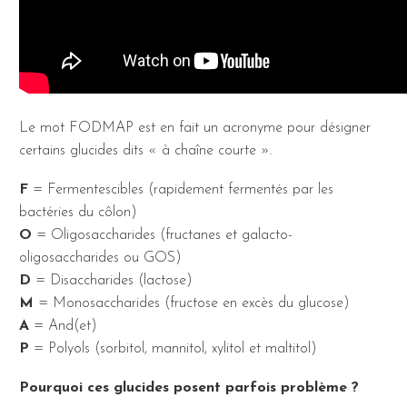
Le mot FODMAP est en fait un acronyme pour désigner
certains glucides dits « à chaîne courte ».
F
= Fermentescibles (rapidement fermentés par les
bactéries du côlon)
O
= Oligosaccharides (fructanes et galacto-
oligosaccharides ou GOS)
D
= Disaccharides (lactose)
M
= Monosaccharides (fructose en excès du glucose)
A
= And(et)
P
= Polyols (sorbitol, mannitol, xylitol et maltitol)
Pourquoi ces glucides posent parfois problème ?