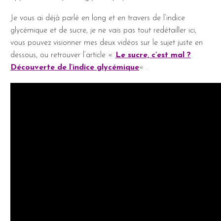
Je vous ai déjà parlé en long et en travers de l’indice
glycémique et de sucre, je ne vais pas tout redétailler ici,
vous pouvez visionner mes deux vidéos sur le sujet juste en
dessous, ou retrouver l’article «
Le sucre, c’est mal ?
Découverte de l’indice glycémique
« .