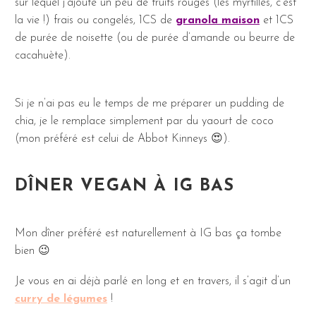
sur lequel j’ajoute un peu de fruits rouges (les myrtilles, c’est
la vie !) frais ou congelés, 1CS de
granola maison
et 1CS
de purée de noisette (ou de purée d’amande ou beurre de
cacahuète).
Si je n’ai pas eu le temps de me préparer un pudding de
chia, je le remplace simplement par du yaourt de coco
(mon préféré est celui de Abbot Kinneys 😍).
DÎNER VEGAN À IG BAS
Mon dîner préféré est naturellement à IG bas ça tombe
bien 😉
Je vous en ai déjà parlé en long et en travers, il s’agit d’un
curry de légumes
!