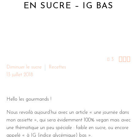
EN SUCRE – IG BAS



3
Diminuer le sucre
Recettes
13 juillet 2018
Hello les gourmands !
Nous revoilà aujourd’hui avec un article « une journée dans
mon assiette », qui sera évidemment 100% vegan mais avec
une thématique un peu spéciale : faible en sucre, ou encore
appelé « à IG (indice glycémique) bas ».