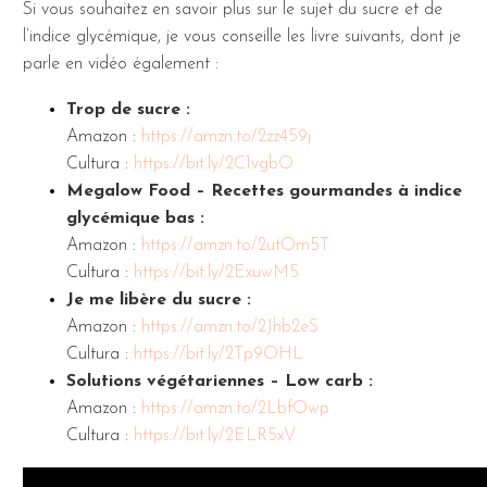
Si vous souhaitez en savoir plus sur le sujet du sucre et de
l’indice glycémique, je vous conseille les livre suivants, dont je
parle en vidéo également :
Trop de sucre :
Amazon :
https://amzn.to/2zz459j
Cultura :
https://bit.ly/2C1vgbO
Megalow Food – Recettes gourmandes à indice
glycémique bas :
Amazon :
https://amzn.to/2utOm5T
Cultura :
https://bit.ly/2ExuwM5
Je me libère du sucre :
Amazon :
https://amzn.to/2Jhb2eS
Cultura :
https://bit.ly/2Tp9OHL
Solutions végétariennes – Low carb :
Amazon :
https://amzn.to/2LbfOwp
Cultura :
https://bit.ly/2ELR5xV