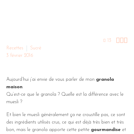



13
Recettes
Sucré
3 février 2016
Aujourd’hui j’ai envie de vous parler de mon
granola
maison
.
Qu’est-ce que le granola ? Quelle est la différence avec le
muesli ?
Et bien le muesli généralement ça ne croustille pas, ce sont
des ingrédients utilisés crus, ce qui est déjà très bien et très
bon, mais le granola apporte cette petite
gourmandise
et