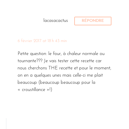
lacasacactus
RÉPONDRE
6 février 2017 at 18 h 43 min
Petite question: le four, à chaleur normale ou
tournante??? Je vais tester cette recette car
nous cherchons THE recette et pour le moment,
on en a quelques unes mais celle-ci me plait
beaucoup (beaucoup beaucoup pour la
« croustillance »!)