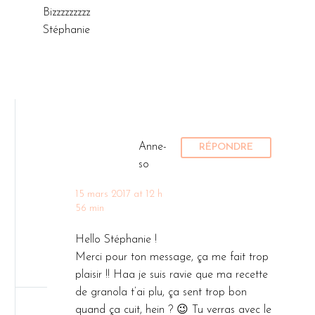
Bizzzzzzzzz
Stéphanie
Anne-
RÉPONDRE
so
15 mars 2017 at 12 h
56 min
Hello Stéphanie !
Merci pour ton message, ça me fait trop
plaisir !! Haa je suis ravie que ma recette
de granola t’ai plu, ça sent trop bon
quand ça cuit, hein ? 😉 Tu verras avec le