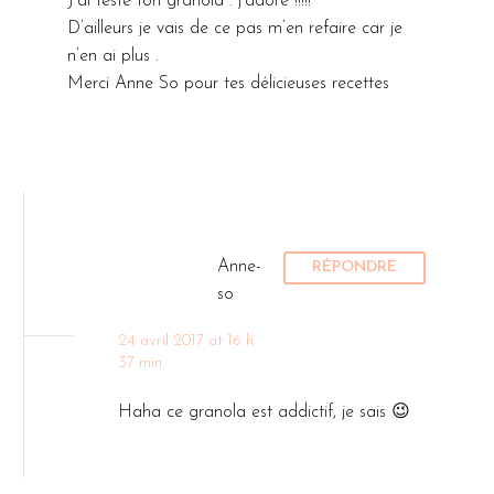
J’ai testé ton granola : j’adore !!!!!
D’ailleurs je vais de ce pas m’en refaire car je
n’en ai plus .
Merci Anne So pour tes délicieuses recettes
Anne-
RÉPONDRE
so
24 avril 2017 at 16 h
37 min
Haha ce granola est addictif, je sais 😉