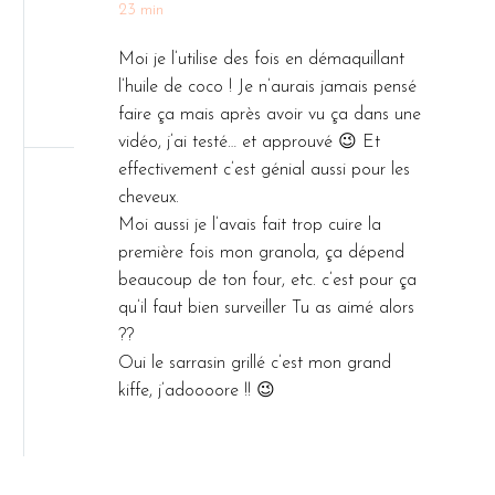
23 min
choses, on
votre maman
FODMAP,
découvre de
!) c’est…
mais
Moi je l’utilise des fois en démaquillant
super plats
d’autres
l’huile de coco ! Je n’aurais jamais pensé
délicieux, tout
sont en
faire ça mais après avoir vu ça dans une
est merveilleux
train de
vidéo, j’ai testé… et approuvé 😉 Et
! Puis arrive un
faire une
effectivement c’est génial aussi pour les
moment où
tête de
cheveux.
potentiellement
type…
Moi aussi je l’avais fait trop cuire la
on peut…
première fois mon granola, ça dépend
beaucoup de ton four, etc. c’est pour ça
qu’il faut bien surveiller Tu as aimé alors
??
Oui le sarrasin grillé c’est mon grand
kiffe, j’adoooore !! 😉