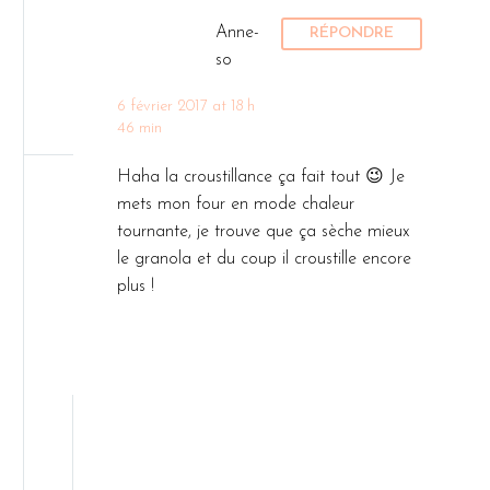
Anne-
RÉPONDRE
so
6 février 2017 at 18 h
46 min
Haha la croustillance ça fait tout 😉 Je
mets mon four en mode chaleur
tournante, je trouve que ça sèche mieux
le granola et du coup il croustille encore
plus !