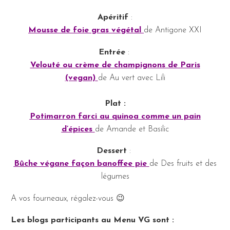
Apéritif
:
Mousse de foie gras végétal
de Antigone XXI
Entrée
:
Velouté ou crème de champignons de Paris
(vegan)
de Au vert avec Lili
Plat :
Potimarron farci au quinoa comme un pain
d’épices
de Amande et Basilic
Dessert
:
Bûche végane façon banoffee pie
de Des fruits et des
légumes
A vos fourneaux, régalez-vous 😉
Les blogs participants au Menu VG sont :