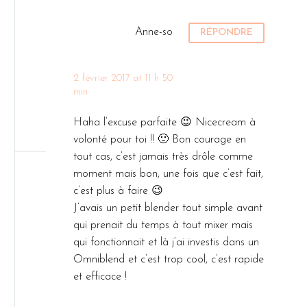
privilégier en
3
à Paris
semaine
Emmanuelle
recettes
personnes…
cas de
42 degrés est
une
du blog Et
inédites !
Anne-so
RÉPONDRE
fatigue
un restaurant
participante
les kiwis
On a créé
Je ne sais
vegan
du Menu
aussi qui
un…
pas pour
parisien qui
VG vous
nous préparé
2 février 2017 at 11 h 50
vous, mais le
ne propose à
prépare un
min
un menu
mois de
la carte que
menu 100%
vegan d’hiver
Mars a été
Haha l’excuse parfaite 😉 Nicecream à
des plats
végétal sur
gourmand
plutôt rock’n
volonté pour toi !! 🙂 Bon courage en
vegan et cru
un thème
et…
roll ! Autant
tout cas, c’est jamais très drôle comme
ET bio ! C’est
qu’elle veut,
sur le plan
moment mais bon, une fois que c’est fait,
de la
avec ses…
personnel
c’est plus à faire 😉
« bistronomie
que
J’avais un petit blender tout simple avant
crue »
professionnel,
qui prenait du temps à tout mixer mais
comme le
ça a été un
qui fonctionnait et là j’ai investis dans un
défini…
mois super…
Omniblend et c’est trop cool, c’est rapide
et efficace !