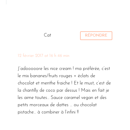
Cat
RÉPONDRE
12 février 2017 at 16 h 46 min
J’adooooore les nice cream ! ma préférée, c’est
le mix bananes/fruits rouges + éclats de
chocolat et menthe fraiche ! Et le must, c’est de
la chantilly de coco par dessus ! Mais en fait je
les aime toutes… Sauce caramel vegan et des
petits morceaux de dattes … ou chocolat
pistache… à combiner à l’infini !!