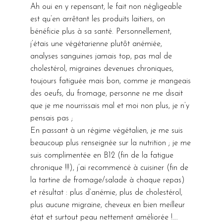
sur la thème
Manon du
sur mon
Ah oui en y repensant, le fait non négligeable
moi,
des
blog VG-
pain alors
est qu’en arrêtant les produits laitiers, on
j’adorais la
vacances :
Tables qui
que lui
bénéficie plus à sa santé. Personnellement,
rentrée
vous faire
nous a
tartine du
j’étais une végétarienne plutôt anémiée,
étant
découvrir de
préparé un
beurre. Il
analyses sanguines jamais top, pas mal de
petite…
chouettes
menu VG
me
cholestérol, migraines devenues chroniques,
C’était…
endroits
super
demande
toujours fatiguée mais bon, comme je mangeais
végétariens
original : à
alors « c’est
des oeufs, du fromage, personne ne me disait
🙂
base
quoi…
que je me nourrissais mal et moi non plus, je n’y
Aujourd’hui
d’aliments
pensais pas ;
je vous
fermentés !
En passant à un régime végétalien, je me suis
emmène
Je vous
beaucoup plus renseignée sur la nutrition ; je me
avec moi à
voir venir :
suis complimentée en B12 (fin de la fatigue
Stockholm
non…
chronique !!!), j’ai recommencé à cuisiner (fin de
où j’ai eu le
la tartine de fromage/salade à chaque repas)
plaisir de…
et résultat : plus d’anémie, plus de cholestérol,
plus aucune migraine, cheveux en bien meilleur
état et surtout peau nettement améliorée !….