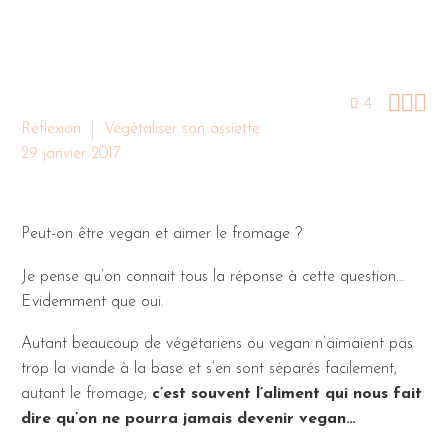



4
Réflexion
Végétaliser son assiette
29 janvier 2017
Peut-on être vegan et aimer le fromage ?
Je pense qu’on connait tous la réponse à cette question…
Evidemment que oui.
Autant beaucoup de végétariens ou vegan n’aimaient pas
trop la viande à la base et s’en sont séparés facilement,
autant le fromage,
c’est souvent l’aliment qui nous fait
dire qu’on ne pourra jamais devenir vegan…