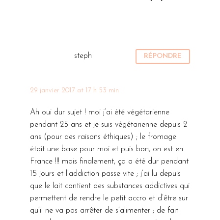
d’articles «
Une journée
gourmands
En pleine
dans mon
VG !
conscience ».
assiette
05 Juil
5
Aujourd’hui
Ses
2016
(vegan)
c’est à mon
membres
steph
RÉPONDRE
Menu VG du
Bonjour
tour de vous
publient une
vendredi –
bonjour !
préparer un
fois par mois
Spécial bols
26 Août
0
J’espère que
menu VG
un article sur
29 janvier 2017 at 17 h 53 min
2016
Hello les amis
vous êtes au
du vendredi
un thème
J’ai testé
! Aujourd’hui
top
et pour ma
commun. Ce
Ah oui dur sujet ! moi j’ai été végétarienne
pour vous :
c’est
aujourd’hui.
deuxième
mois-ci, le
pendant 25 ans et je suis végétarienne depuis 2
« 42
07 Sep
3
Clémentine du
Je me rends
participation
thème est…
ans (pour des raisons éthiques) ; le fromage
2016
degrés », un
blog Amande
compte que
aux Menu
était une base pour moi et puis bon, on est en
Recette
restaurant
et Basilic qui
lorsque je dis
VG, j’avais
France !!! mais finalement, ça a été dur pendant
petit-
vegan et cru
nous a
aux gens
envie de
15 jours et l’addiction passe vite ; j’ai lu depuis
déjeuner
10 Nov
2
à Paris
préparé un
que je
quelque…
que le lait contient des substances addictives qui
2015
vegan : le
42 degrés est
menu spécial
rencontre
permettent de rendre le petit accro et d’être sur
Hank
smoothie
un restaurant
bols et je dois
que je suis
qu’il ne va pas arrêter de s’alimenter ; de fait
Burger : le
vert
vegan
avouer que je
végétalienne,