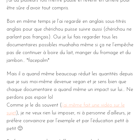
j’ai du plusieurs fois mettre pause et revenir en arrière pour
être sûre d’avoir tout compris.
Bon en même temps je l’ai regardé en anglais sous-titrés
anglais pour que chérichou puisse suivre aussi (chérichou ne
parlant pas français). Oui je lui fais regarder tous les
documentaires possibles muahaha même si ça ne l’empêche
pas de continuer à boire du lait, manger du fromage et du
jambon… *facepalm*
Mais il a quand même beaucoup réduit les quantités depuis
que je suis moi-même devenue vegan et je sens bien que
chaque documentaire a quand même un impact sur lui… Ne
perdons pas espoir lol
Comme je le dis souvent (
j’ai même fait une vidéo sur le
sujet
), je ne veux rien lui imposer, ni à personne d’ailleurs, je
préfère convaincre par l’exemple et par l’éducation petit à
petit 🙂