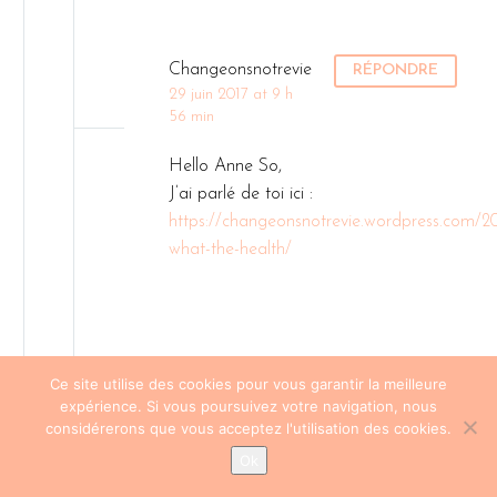
Changeonsnotrevie
RÉPONDRE
29 juin 2017 at 9 h
56 min
Hello Anne So,
J’ai parlé de toi ici :
https://changeonsnotrevie.wordpress.com/20
what-the-health/
Ce site utilise des cookies pour vous garantir la meilleure
expérience. Si vous poursuivez votre navigation, nous
considérerons que vous acceptez l'utilisation des cookies.
Ok
Anne-so
RÉPONDRE