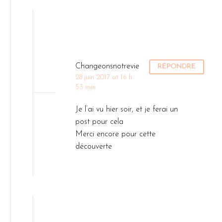
à Shrek
et…
Monde Vegan,
car c’est
au 64 rue Notre
un menu…
Dame de
Nazareth, dans
le 3ème…
Changeonsnotrevie
RÉPONDRE
28 juin 2017 at 16 h
53 min
Je l’ai vu hier soir, et je ferai un
post pour cela
Merci encore pour cette
découverte