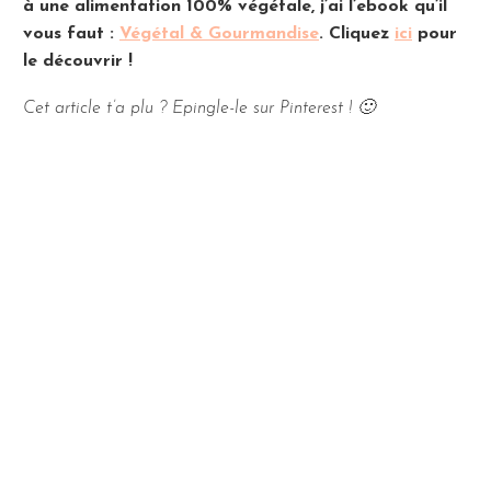
à une alimentation 100% végétale, j’ai l’ebook qu’il
vous faut :
Végétal & Gourmandise
. Cliquez
ici
pour
le découvrir !
Cet article t’a plu ? Epingle-le sur Pinterest ! 🙂