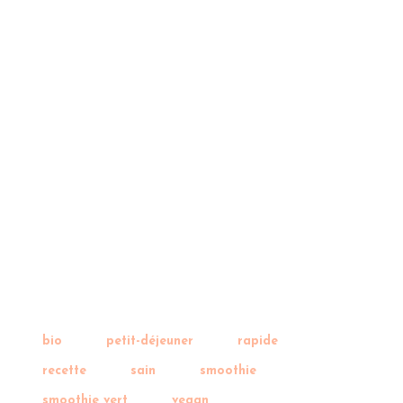
bio
petit-déjeuner
rapide
recette
sain
smoothie
smoothie vert
vegan