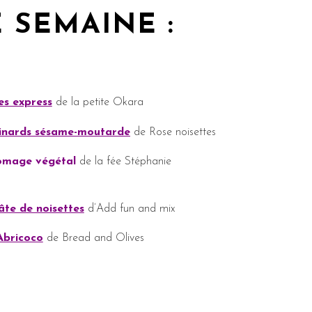
 SEMAINE :
es express
de la petite Okara
pinards sésame-moutarde
de Rose noisettes
omage végétal
de la fée Stéphanie
âte de noisettes
d’Add fun and mix
Abricoco
de Bread and Olives