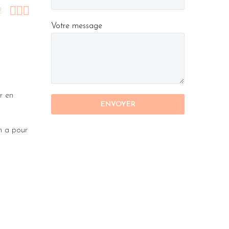



2
Votre message
er en
n a pour