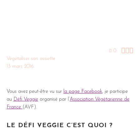



0
Végétaliser son assiette
13 mars 2016
Vous avez peut-être vu sur
la page Facebook
, je participe
au
Défi Veggie
organisé par l’
Association Végétarienne de
France
(AVF).
LE DÉFI VEGGIE C’EST QUOI ?