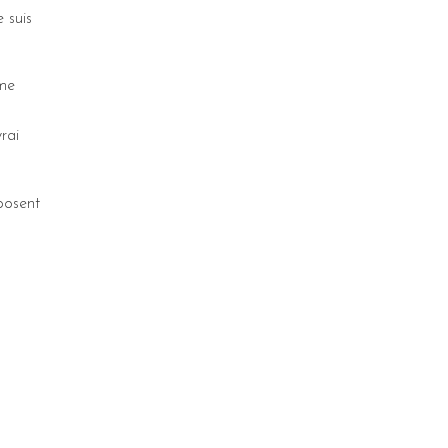
 suis
 me
rai
oposent