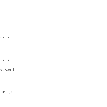
osant au
ternet.
et. Car il
rant. Je