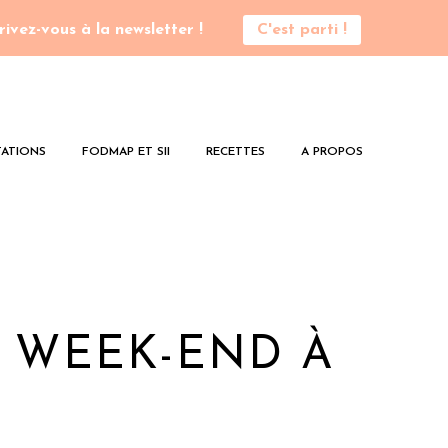
rivez-vous à la newsletter !
C'est parti !
ATIONS
FODMAP ET SII
RECETTES
A PROPOS
 WEEK-END À