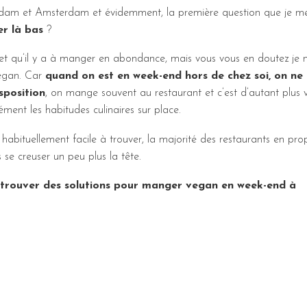
erdam et Amsterdam et évidemment, la première question que je me
er là bas
?
isé et qu’il y a à manger en abondance, mais vous vous en doutez je
 vegan. Car
quand on est en week-end hors de chez soi, on ne
sposition
, on mange souvent au restaurant et c’est d’autant plus v
ément les habitudes culinaires sur place.
 habituellement facile à trouver, la majorité des restaurants en pr
 se creuser un peu plus la tête.
 trouver des solutions pour manger vegan en week-end à