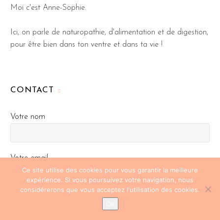
Moi c'est Anne-Sophie.
Ici, on parle de naturopathie, d'alimentation et de digestion,
pour être bien dans ton ventre et dans ta vie !
CONTACT
Votre nom
Votre email
Ce site utilise des cookies pour vous garantir la meilleure
expérience. Si vous poursuivez votre navigation, nous
considérerons que vous acceptez l'utilisation des cookies.
Sujet
Ok