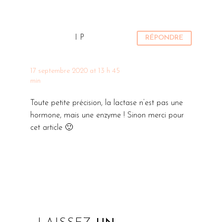
Aujourd’hui
quelque
Emmanuelle
chose de
du blog Et
bon, sain et
I P
RÉPONDRE
les kiwis
réconfortant,
aussi nous
sans passer
propose un
17 septembre 2020 at 13 h 45
2 heures à
min
menu super
cuisiner. Je
appétissant,
l’utilise…
Toute petite précision, la lactase n’est pas une
tout…
hormone, mais une enzyme ! Sinon merci pour
cet article 🙂